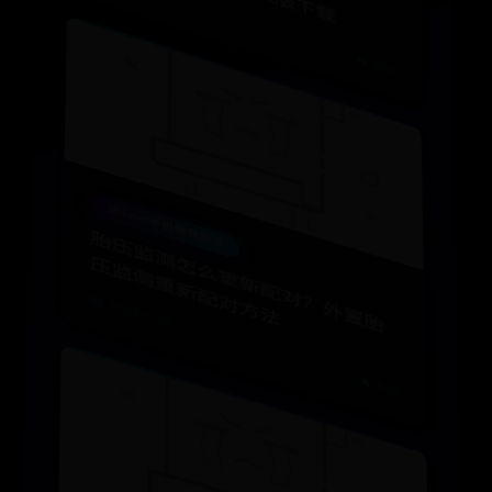
365bet手机体育投注
胎压监测怎么重新配对？外置胎
压监测重新配对方法
📅 2025-11-29
🔥 582