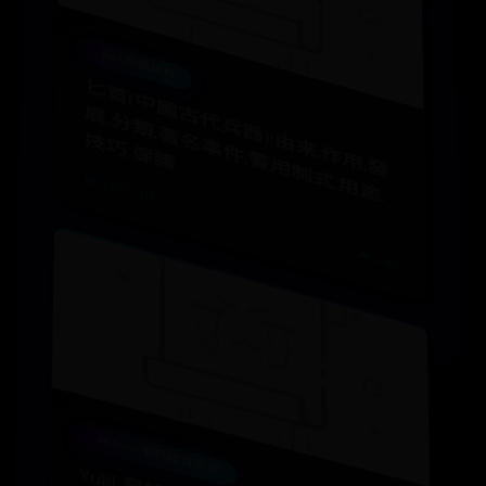
365完美体育
匕首(中國古代兵器):由來,作用,發
展,分類,著名事件,警用制式,用途,
技巧,保護
📅 2026-07-17
🔥 588