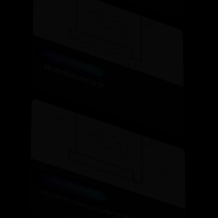
365bet手机体育投注
HyperX NGenuity中文版下载
📅 2025-09-01
🔥 288