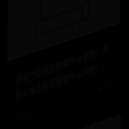
2026年六款主流电纸书对比测
评：小米多看、Kindle
Paperwhite、文石Leaf3、掌阅
Light4、华为MatePad Paper、墨
案Mix7谁更值得买？
👁️ 9759
📅 08-02