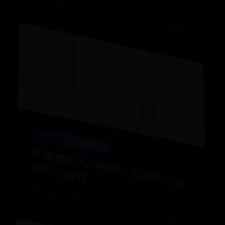
365bet手机体育投注
使用PE工具清除用户密码（通过
PE工具清除Windows用户密码，恢
复系统控制权的方法）
📅 2025-07-07
🔥 525