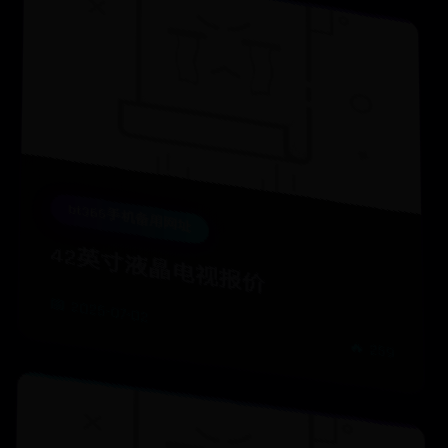
365完美体育
梦幻西游：化圣号的价格已经跌
破1W了
📅 2026-01-07
🔥 396