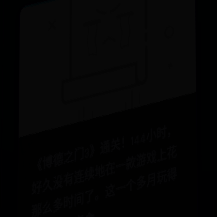
《博德之门3》通关！144小时，
好久没有连续地在一款游戏上花
那么多时间了。这一个多月玩得
近乎废寝忘食...
👁️ 3025
📅 07-30
bt365手机备用网址