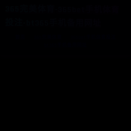
365完美体育-365bet手机体育
投注-bt365手机备用网址
首页
365完美体育
365bet手机体育投注
bt365手机备用网址