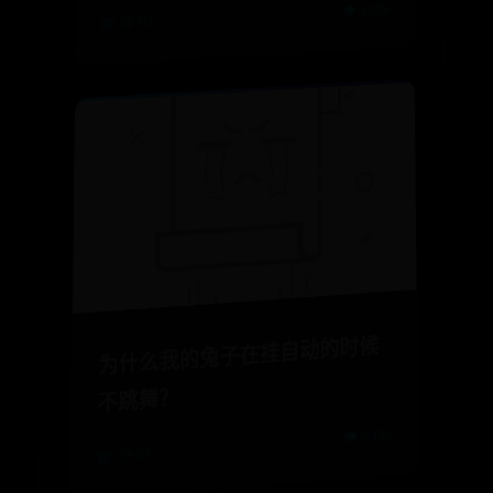
腰椎间盘治疗仪推荐：九款高性
价比家用理疗仪评测
👁️ 4039
📅 08-03
为什么我的兔子在挂自动的时候