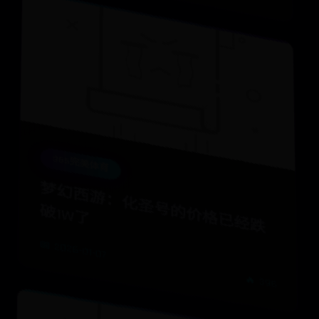
365bet手机体育投注
联盟营销入门指南：五步教你如
何轻松赚钱
📅 2025-10-19
🔥 463