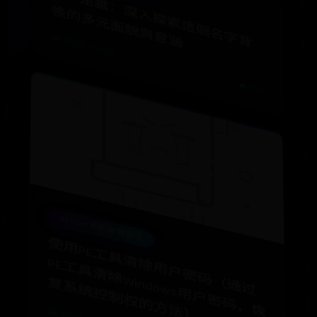
365bet手机体育投注
Yuki 是誰：深入探索這個名字背
後的多元面貌與意涵
📅 2026-02-02
🔥 165