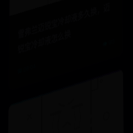
哪些产品适合用海外仓发货？海
外仓本土化运营有什么优势？
👁️ 5672
📅 08-02