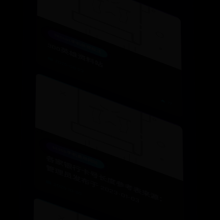
bt365手机备用网址
楮皮纸制作技艺
📅 2025-07-02
🔥 648